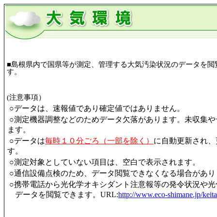
■島根県内で国県等が測定、管理する大気汚染状況のデータを閲
す。
(注意事項）
○データは、速報値であり確定値ではありません。
○測定機器調整などのためデータ欠落があります。未収集やデ
ます。
○データは
毎時１０分ごろ（一部を除く）
に自動更新され、
す。
○測定対象としていない項目は、空白で表示されます。
○通信設備点検のため、データ閲覧できなくなる場合があ
○携帯電話から光化学オキシダント注意報等の発令状況や光
データを閲覧できます。URL:
http://www.eco-shimane.jp/keita